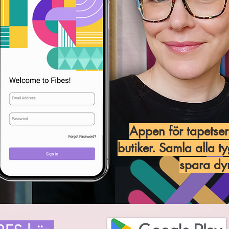
Appen för tapetser
butiker.
Samla alla ty
spara dyr