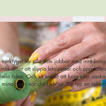
 verktyget för alla som jobbar med inredning
imla skönt att slippa leta priser och uppdatera
hela tiden. Och så enkelt att höja eller sänka
 mina tyger när det behövs. Tar typ en sekun
Alla Tiders Möbeltapetsering