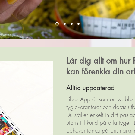
Lär dig allt om hur
kan förenkla din a
Alltid uppdaterad
Fibes App är som en webbsh
tygleverantörer och deras ut
Du ställer enkelt in ditt påsl
utpris till kund på alla tyger
behöver tänka på prismärkni