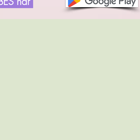
IBES här