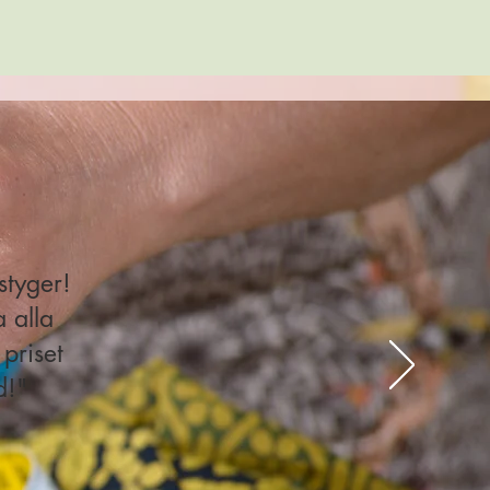
styger!
 alla
 priset
d!"