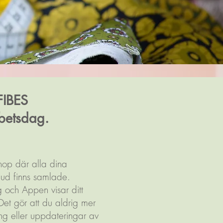
 FIBES
rbetsdag.
op där alla dina
bud finns samlade.
ag och Appen visar ditt
. Det gör att du aldrig mer
ng eller uppdateringar av