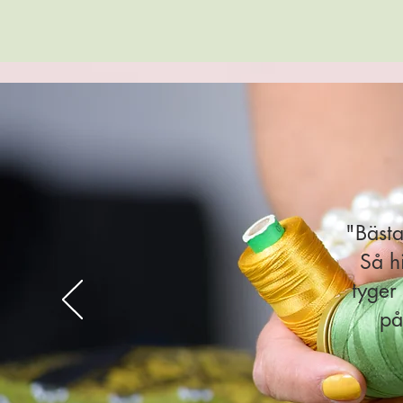
"Bästa
Så h
tyger 
på