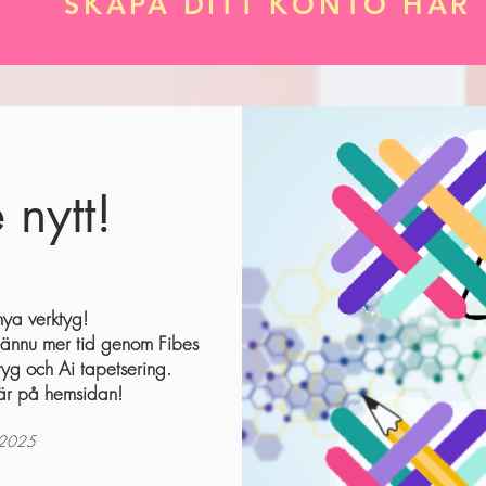
SKAPA DITT KONTO HÄR
 nytt!
nya verktyg!
ännu mer tid genom Fibes
tyg och Ai tapetsering.
här på hemsidan!
 2025